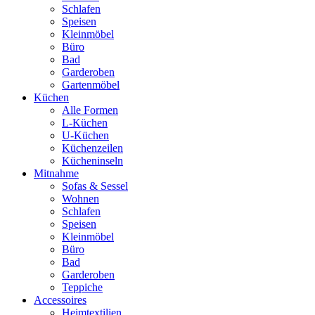
Schlafen
Speisen
Kleinmöbel
Büro
Bad
Garderoben
Gartenmöbel
Küchen
Alle Formen
L-Küchen
U-Küchen
Küchenzeilen
Kücheninseln
Mitnahme
Sofas & Sessel
Wohnen
Schlafen
Speisen
Kleinmöbel
Büro
Bad
Garderoben
Teppiche
Accessoires
Heimtextilien