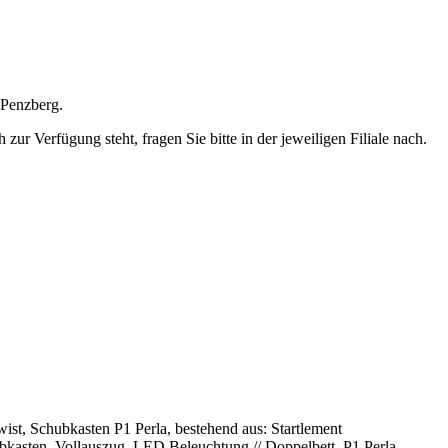
 Penzberg.
ur Verfügung steht, fragen Sie bitte in der jeweiligen Filiale nach.
st, Schubkasten P1 Perla, bestehend aus: Startlement
asten, Vollauszug, LED Beleuchtung // Doppelbett, P1 Perla,