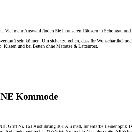
t. Viel mehr Auswahl finden Sie in unseren Häusern in Schongau und
verkauft sein können. Um sicher zu gehen, dass Ihr Wunschartikel noch z
o, Kissen und bei Betten ohne Matratze & Lattenrost.
 OHNE Kommode
NB, Griff Nr. 161 Ausführung 301 Alu matt, Innenfarbe Leinenoptik Twi
 Anbauelement rechts 223x50x62cm rechte Abschlussseite, AP Schubk