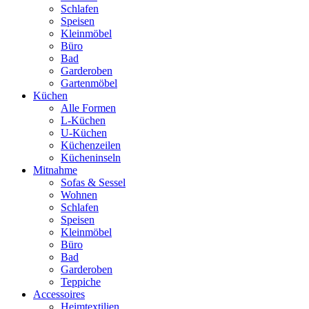
Schlafen
Speisen
Kleinmöbel
Büro
Bad
Garderoben
Gartenmöbel
Küchen
Alle Formen
L-Küchen
U-Küchen
Küchenzeilen
Kücheninseln
Mitnahme
Sofas & Sessel
Wohnen
Schlafen
Speisen
Kleinmöbel
Büro
Bad
Garderoben
Teppiche
Accessoires
Heimtextilien