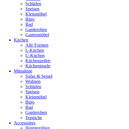
Schlafen
Speisen
Kleinmöbel
Büro
Bad
Garderoben
Gartenmöbel
Küchen
Alle Formen
L-Küchen
U-Küchen
Küchenzeilen
Kücheninseln
Mitnahme
Sofas & Sessel
Wohnen
Schlafen
Speisen
Kleinmöbel
Büro
Bad
Garderoben
Teppiche
Accessoires
Heimtextilien