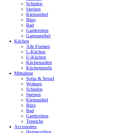
Schlafen
Speisen
Kleinmöbel
Büro
Bad
Garderoben
Gartenmöbel
Küchen
Alle Formen
L-Küchen
U-Küchen
Küchenzeilen
Kücheninseln
Mitnahme
Sofas & Sessel
Wohnen
Schlafen
Speisen
Kleinmöbel
Büro
Bad
Garderoben
Teppiche
Accessoires
Heimtextilien