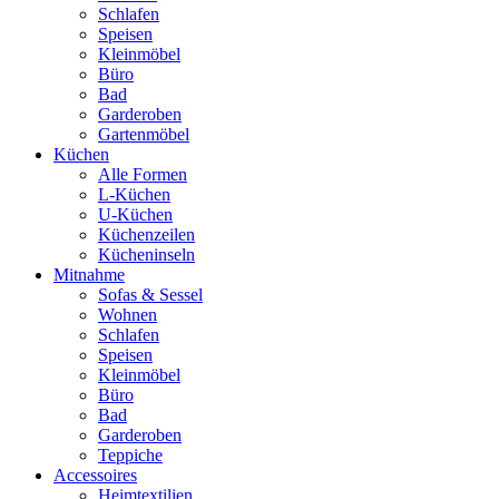
Schlafen
Speisen
Kleinmöbel
Büro
Bad
Garderoben
Gartenmöbel
Küchen
Alle Formen
L-Küchen
U-Küchen
Küchenzeilen
Kücheninseln
Mitnahme
Sofas & Sessel
Wohnen
Schlafen
Speisen
Kleinmöbel
Büro
Bad
Garderoben
Teppiche
Accessoires
Heimtextilien