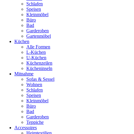
Schlafen
Speisen
Kleinmöbel
Büro
Bad
Garderoben
Gartenmöbel
Küchen
Alle Formen
L-Küchen
U-Küchen
Küchenzeilen
Kücheninseln
Mitnahme
Sofas & Sessel
Wohnen
Schlafen
Speisen
Kleinmöbel
Büro
Bad
Garderoben
Teppiche
Accessoires
Heimtextilien