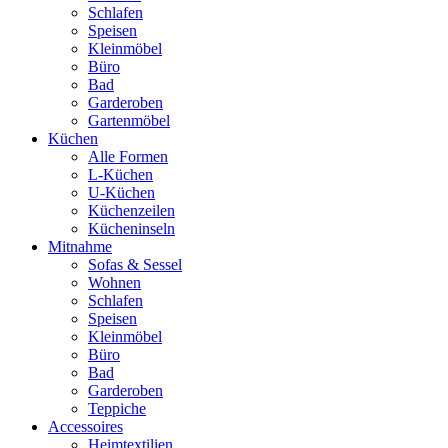
Schlafen
Speisen
Kleinmöbel
Büro
Bad
Garderoben
Gartenmöbel
Küchen
Alle Formen
L-Küchen
U-Küchen
Küchenzeilen
Kücheninseln
Mitnahme
Sofas & Sessel
Wohnen
Schlafen
Speisen
Kleinmöbel
Büro
Bad
Garderoben
Teppiche
Accessoires
Heimtextilien