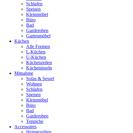
Schlafen
Speisen
Kleinmöbel
Büro
Bad
Garderoben
Gartenmöbel
Küchen
Alle Formen
L-Küchen
U-Küchen
Küchenzeilen
Kücheninseln
Mitnahme
Sofas & Sessel
Wohnen
Schlafen
Speisen
Kleinmöbel
Büro
Bad
Garderoben
Teppiche
Accessoires
Heimtextilien