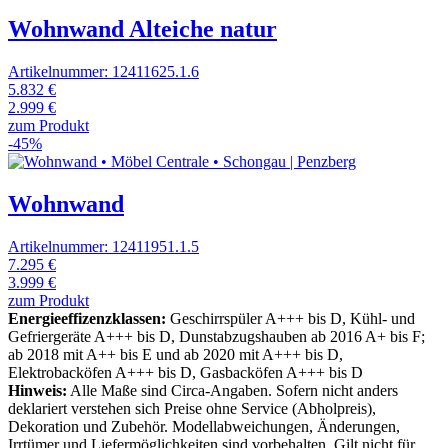
Wohnwand Alteiche natur
Artikelnummer: 12411625.1.6
5.832 €
2.999 €
zum Produkt
-45%
Wohnwand
Artikelnummer: 12411951.1.5
7.295 €
3.999 €
zum Produkt
Energieeffizenzklassen:
Geschirrspüler A+++ bis D, Kühl- und
Gefriergeräte A+++ bis D, Dunstabzugshauben ab 2016 A+ bis F;
ab 2018 mit A++ bis E und ab 2020 mit A+++ bis D,
Elektrobacköfen A+++ bis D, Gasbacköfen A+++ bis D
Hinweis:
Alle Maße sind Circa-Angaben. Sofern nicht anders
deklariert verstehen sich Preise ohne Service (Abholpreis),
Dekoration und Zubehör. Modellabweichungen, Änderungen,
Irrtümer und Liefermöglichkeiten sind vorbehalten. Gilt nicht für