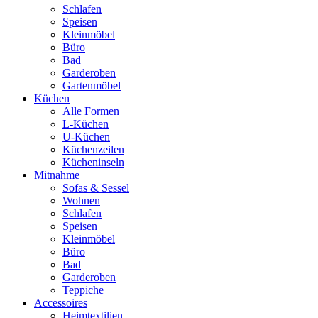
Schlafen
Speisen
Kleinmöbel
Büro
Bad
Garderoben
Gartenmöbel
Küchen
Alle Formen
L-Küchen
U-Küchen
Küchenzeilen
Kücheninseln
Mitnahme
Sofas & Sessel
Wohnen
Schlafen
Speisen
Kleinmöbel
Büro
Bad
Garderoben
Teppiche
Accessoires
Heimtextilien