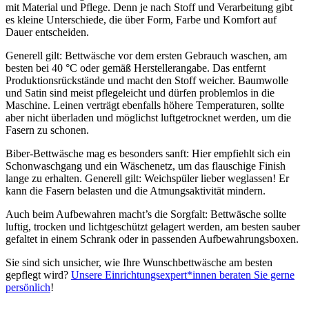
mit Material und Pflege. Denn je nach Stoff und Verarbeitung gibt
es kleine Unterschiede, die über Form, Farbe und Komfort auf
Dauer entscheiden.
Generell gilt: Bettwäsche vor dem ersten Gebrauch waschen, am
besten bei 40 °C oder gemäß Herstellerangabe. Das entfernt
Produktionsrückstände und macht den Stoff weicher. Baumwolle
und Satin sind meist pflegeleicht und dürfen problemlos in die
Maschine. Leinen verträgt ebenfalls höhere Temperaturen, sollte
aber nicht überladen und möglichst luftgetrocknet werden, um die
Fasern zu schonen.
Biber-Bettwäsche mag es besonders sanft: Hier empfiehlt sich ein
Schonwaschgang und ein Wäschenetz, um das flauschige Finish
lange zu erhalten. Generell gilt: Weichspüler lieber weglassen! Er
kann die Fasern belasten und die Atmungsaktivität mindern.
Auch beim Aufbewahren macht’s die Sorgfalt: Bettwäsche sollte
luftig, trocken und lichtgeschützt gelagert werden, am besten sauber
gefaltet in einem Schrank oder in passenden Aufbewahrungsboxen.
Sie sind sich unsicher, wie Ihre Wunschbettwäsche am besten
gepflegt wird?
Unsere Einrichtungsexpert*innen beraten Sie gerne
persönlich
!