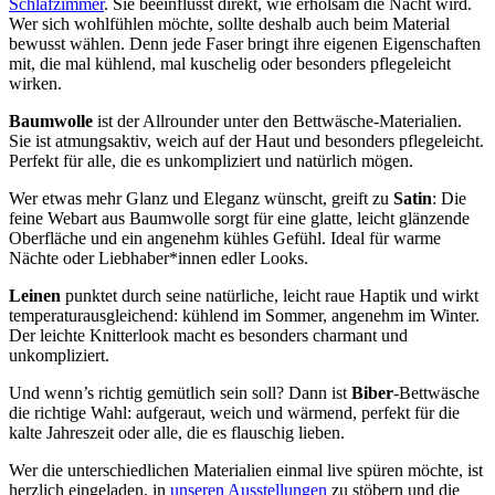
Schlafzimmer
. Sie beeinflusst direkt, wie erholsam die Nacht wird.
Wer sich wohlfühlen möchte, sollte deshalb auch beim Material
bewusst wählen. Denn jede Faser bringt ihre eigenen Eigenschaften
mit, die mal kühlend, mal kuschelig oder besonders pflegeleicht
wirken.
Baumwolle
ist der Allrounder unter den Bettwäsche-Materialien.
Sie ist atmungsaktiv, weich auf der Haut und besonders pflegeleicht.
Perfekt für alle, die es unkompliziert und natürlich mögen.
Wer etwas mehr Glanz und Eleganz wünscht, greift zu
Satin
: Die
feine Webart aus Baumwolle sorgt für eine glatte, leicht glänzende
Oberfläche und ein angenehm kühles Gefühl. Ideal für warme
Nächte oder Liebhaber*innen edler Looks.
Leinen
punktet durch seine natürliche, leicht raue Haptik und wirkt
temperaturausgleichend: kühlend im Sommer, angenehm im Winter.
Der leichte Knitterlook macht es besonders charmant und
unkompliziert.
Und wenn’s richtig gemütlich sein soll? Dann ist
Biber
-Bettwäsche
die richtige Wahl: aufgeraut, weich und wärmend, perfekt für die
kalte Jahreszeit oder alle, die es flauschig lieben.
Wer die unterschiedlichen Materialien einmal live spüren möchte, ist
herzlich eingeladen, in
unseren Ausstellungen
zu stöbern und die